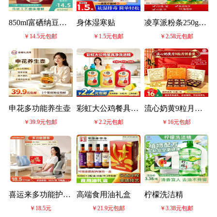
850ml富硒纳豆红
身体湿寒贴
凌享派粉条250g-
￥14.5元包邮
￥1.5元包邮
￥2.58元包邮
曲酱油醋料酒礼盒
缺货
申花多功能养生壶
彩虹大公鸡餐具净
流心奶黄9粒月饼
￥39.9元包邮
￥2.2元包邮
￥16元包邮
洗洁精
套装
喜运来多功能护腰
高端食用油礼盒
柠檬洗洁精
￥18.5元
￥21.9元包邮
￥3.38元包邮
腰靠