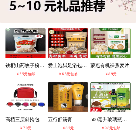
铁棍山药饺子粉
爱上泡脚足浴包
蒙燕有机裸燕麦片
￥5.5元包邮
￥6.5元包邮
￥8.9元
800g-缺货
600克
高档三层斜挎包
五行舒筋膏
500毫升玻璃瓶火
￥7.9元
￥8.5元
￥9.8元包邮
麻油