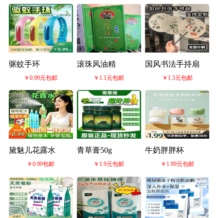
驱蚊手环
滚珠风油精
国风书法手持扇
￥0.99元包邮
￥1.1元包邮
￥1.5元包邮
黛魅儿花露水
青草膏50g
牛奶胖胖杯
￥0.99包邮
￥1.9元包邮
￥1.99元包邮