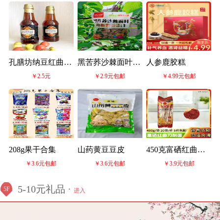
孔膳坊纳豆红曲沙
黑苦荞沙棘面叶
人参鹿胶糕
￥2.5元
￥2.9元包邮
￥4.99元包邮
棘醋
200g
208g果干合集
山药黄豆豆皮
450克富硒红曲刀
￥3.6元包邮
￥3.6元包邮
￥3.9元包邮
削面
5-10元礼品 ·
5F
进入