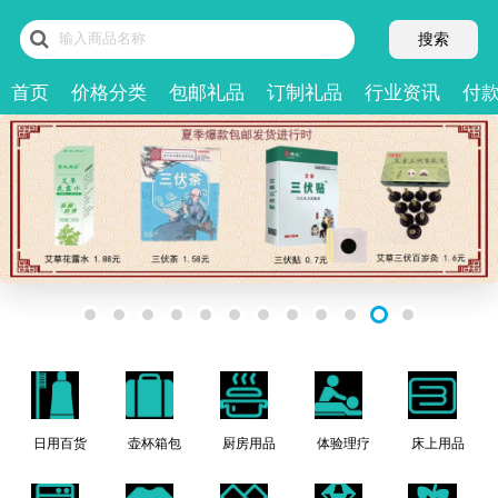
搜索
首页
价格分类
包邮礼品
订制礼品
行业资讯
付
日用百货
壶杯箱包
厨房用品
体验理疗
床上用品