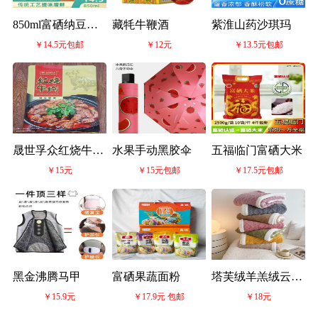
850ml富硒纳豆红
藏牦牛鞭酒
紫淮山药沙琪玛
￥14.5元包邮
￥12元
￥13.5元包邮
曲酱油醋料酒礼盒
晟世孚众红烧牛肉
水果手动黑胶伞
五福临门富硒大米
￥15元
￥15元包邮
￥17.5元包邮
500g
黑金沸腾马甲
富硒果蔬面粉
塔芙绒羊羔绒云毯
￥15.9元
￥17.9元 包邮
￥18元
子