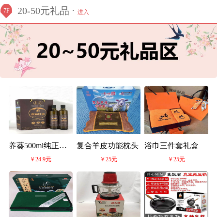
20-50元礼品 ·
7F
进入
养葵500ml纯正冷
复合羊皮功能枕头
浴巾三件套礼盒
￥24.9元
￥25元
￥25元
榨亚麻籽油