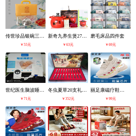
传世珍品银碗三件
新奇九养生煲2750
磨毛床品四件套
￥55元
￥63元
￥69元
套
毫升
世纪医生脑波睡眠
冬虫夏草20支礼盒
丽足康磁疗鞋
￥71元
￥352元
￥99元
仪
装
Z6601/ZM6601