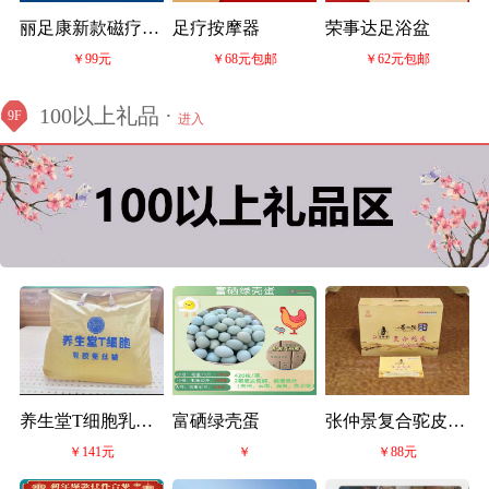
丽足康新款磁疗鞋
足疗按摩器
荣事达足浴盆
￥99元
￥68元包邮
￥62元包邮
263型号
100以上礼品 ·
9F
进入
养生堂T细胞乳胶
富硒绿壳蛋
张仲景复合驼皮磁
￥141元
￥
￥88元
被
能席