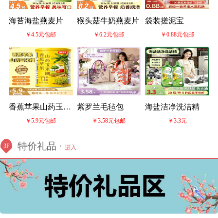
海苔海盐燕麦片
猴头菇牛奶燕麦片
袋装搓泥宝
￥4.5元包邮
￥6.2元包邮
￥0.88元包邮
香蕉苹果山药玉米
紫罗兰毛毡包
海盐洁净洗洁精
￥5.9元包邮
￥3.58元包邮
￥3.3元
糊
特价礼品 ·
3F
进入