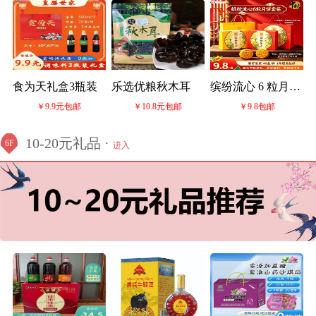
食为天礼盒3瓶装
乐选优粮秋木耳
缤纷流心 6 粒月饼
￥9.9元包邮
￥10.8元包邮
￥9.8包邮
套装
10-20元礼品 ·
6F
进入