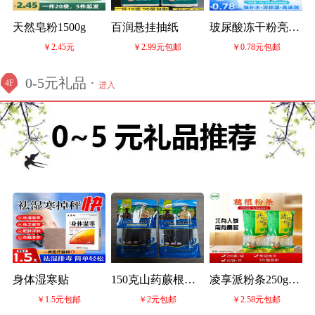
天然皂粉1500g
百润悬挂抽纸
玻尿酸冻干粉亮肤
￥2.45元
￥2.99元包邮
￥0.78元包邮
面膜
0-5元礼品 ·
4F
进入
身体湿寒贴
150克山药蕨根粉
凌享派粉条250g-
￥1.5元包邮
￥2元包邮
￥2.58元包邮
条
缺货