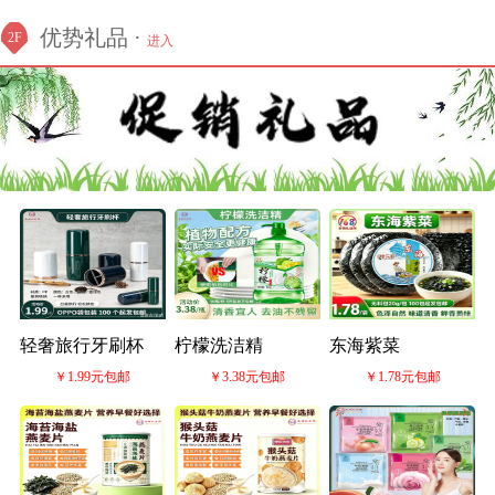
优势礼品 ·
2F
进入
轻奢旅行牙刷杯
柠檬洗洁精
东海紫菜
￥1.99元包邮
￥3.38元包邮
￥1.78元包邮