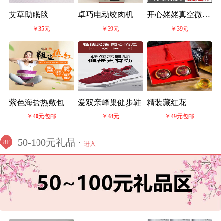
艾草助眠毯
卓巧电动绞肉机
开心姥姥真空微压
￥35元
￥39元
￥39元
锅
紫色海盐热敷包
爱双亲峰巢健步鞋
精装藏红花
￥40元包邮
￥48元
￥49元包邮
50-100元礼品 ·
8F
进入