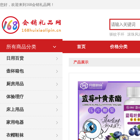
您好，欢迎来到168会销礼品网！
驱蚊手环
滚珠风
所有商品分类
首页
价格分类
日用百货
产品展示
壶杯箱包
厨房用品
体验理疗
床上用品
家用电器
衣帽鞋袜