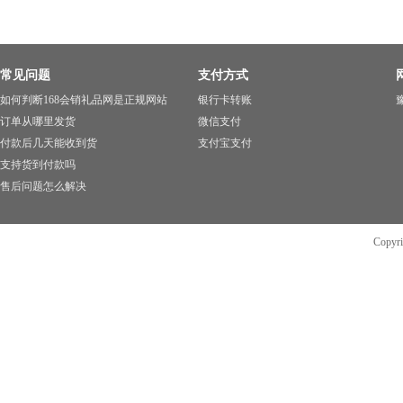
常见问题
支付方式
如何判断168会销礼品网是正规网站
银行卡转账
豫
订单从哪里发货
微信支付
付款后几天能收到货
支付宝支付
支持货到付款吗
售后问题怎么解决
Copyr