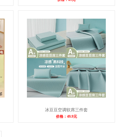
冰豆豆空调软席三件套
价格：49.9元