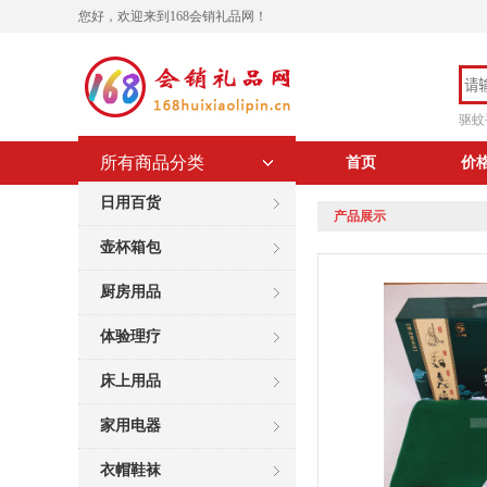
您好，欢迎来到168会销礼品网！
驱蚊
所有商品分类
首页
价
日用百货
产品展示
壶杯箱包
厨房用品
体验理疗
床上用品
家用电器
衣帽鞋袜