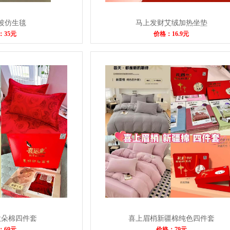
波仿生毯
马上发财艾绒加热坐垫
：35元
价格：16.9元
欧朵棉四件套
喜上眉梢新疆棉纯色四件套
：69元
价格：79元