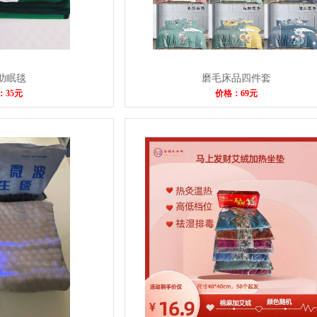
助眠毯
磨毛床品四件套
：35元
价格：69元