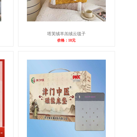
塔芙绒羊羔绒云毯子
价格：18元