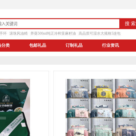
手环
滚珠风油精
养葵500ml纯正冷榨亚麻籽油
高品质可湿水大规格5连包
格分类
包邮礼品
订制礼品
行业资讯