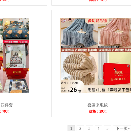
棉四件套
喜运来毛毯
：79元
价格：29元
1
2
3
4
5
下一页»