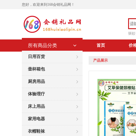
您好，欢迎来到168会销礼品网！
驱蚊
所有商品分类
首页
价
日用百货
产品展示
壶杯箱包
厨房用品
体验理疗
床上用品
家用电器
衣帽鞋袜