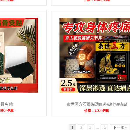
筋骨灸贴
秦世医方石墨烯远红外磁疗镇痛贴
.99元包邮
价格：2.5元包邮
1
2
3
...
6
下一页»