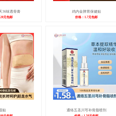
天36味透骨膏
鸡内金脾胃保健贴
.28元包邮
价格：1.7元包邮
湿贴
通络五圣川芎补骨脂喷剂
.09元包邮
价格：1.58元包邮