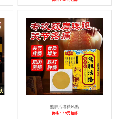
熊胆活络祛风贴
价格：2.9元包邮