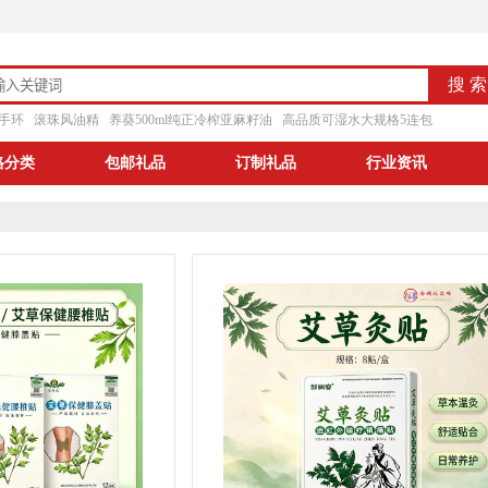
手环
滚珠风油精
养葵500ml纯正冷榨亚麻籽油
高品质可湿水大规格5连包
格分类
包邮礼品
订制礼品
行业资讯