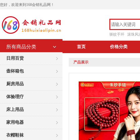
您好，欢迎来到168会销礼品网！
驱蚊手环
滚珠风
所有商品分类
首页
价格分类
日用百货
产品展示
壶杯箱包
厨房用品
体验理疗
床上用品
家用电器
衣帽鞋袜