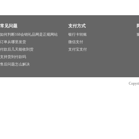
常见问题
支付方式
如何判断168会销礼品网是正规网站
银行卡转账
豫
订单从哪里发货
微信支付
付款后几天能收到货
支付宝支付
支持货到付款吗
售后问题怎么解决
Copyr