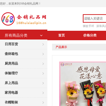
您好，欢迎来到168会销礼品网！
驱蚊手环
滚珠风
所有商品分类
首页
价格分类
日用百货
产品展示
壶杯箱包
厨房用品
体验理疗
床上用品
家用电器
衣帽鞋袜