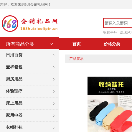
您好，欢迎来到168会销礼品网！
驱蚊手环
滚珠风
所有商品分类
首页
价格分类
日用百货
产品展示
壶杯箱包
厨房用品
体验理疗
床上用品
家用电器
衣帽鞋袜