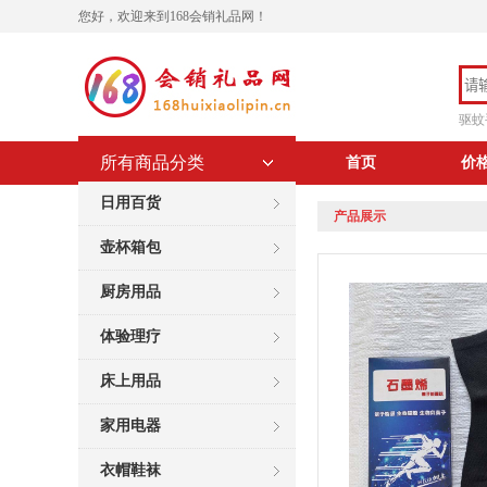
您好，欢迎来到168会销礼品网！
驱蚊
所有商品分类
首页
价
日用百货
产品展示
壶杯箱包
厨房用品
体验理疗
床上用品
家用电器
衣帽鞋袜