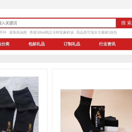
手环
滚珠风油精
养葵500ml纯正冷榨亚麻籽油
高品质可湿水大规格5连包
格分类
包邮礼品
订制礼品
行业资讯