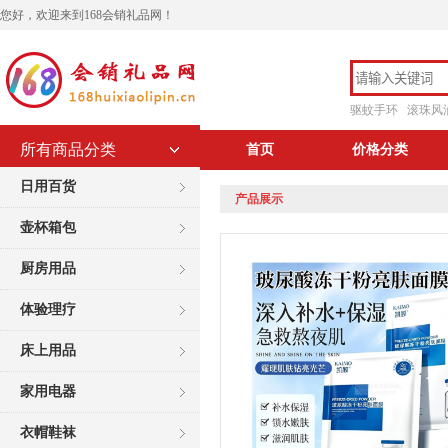
您好，欢迎来到168会销礼品网！
驱蚊手环
滚珠风
所有商品分类
首页
价格分类
日用百货
产品展示
壶杯箱包
厨房用品
体验理疗
床上用品
家用电器
衣帽鞋袜