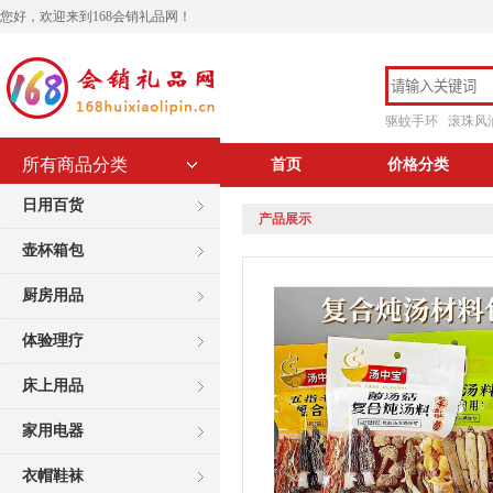
您好，欢迎来到168会销礼品网！
驱蚊手环
滚珠风
所有商品分类
首页
价格分类
日用百货
产品展示
壶杯箱包
厨房用品
体验理疗
床上用品
家用电器
衣帽鞋袜