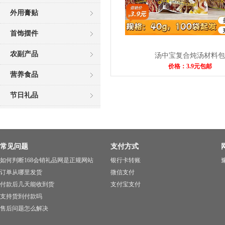
外用膏贴
首饰摆件
农副产品
汤中宝复合炖汤材料包
价格：3.9元包邮
营养食品
节日礼品
常见问题
支付方式
如何判断168会销礼品网是正规网站
银行卡转账
豫
订单从哪里发货
微信支付
付款后几天能收到货
支付宝支付
支持货到付款吗
售后问题怎么解决