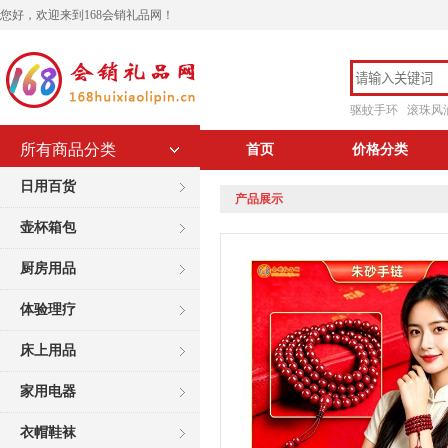
您好，欢迎来到168会销礼品网！
驱蚊手环
滚珠风
所有商品分类
首页
价格分类
日用百货
产品展示
壶杯箱包
厨房用品
体验理疗
床上用品
家用电器
衣帽鞋袜