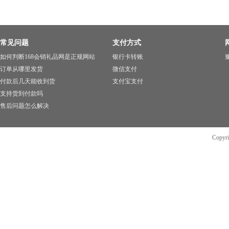
常见问题
支付方式
如何判断168会销礼品网是正规网站
银行卡转账
豫
订单从哪里发货
微信支付
付款后几天能收到货
支付宝支付
支持货到付款吗
售后问题怎么解决
Copyr