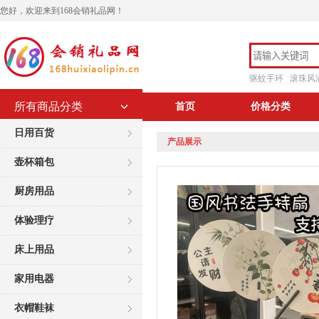
您好，欢迎来到168会销礼品网！
驱蚊手环
滚珠风
所有商品分类
首页
价格分类
日用百货
产品展示
壶杯箱包
厨房用品
体验理疗
床上用品
家用电器
衣帽鞋袜