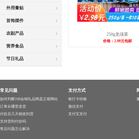
外用膏贴
首饰摆件
农副产品
250g龙须菜
价格：2.98元包邮
营养食品
节日礼品
常见问题
支付方式
如何判断168会销礼品网是正规网站
银行卡转账
豫
订单从哪里发货
微信支付
付款后几天能收到货
支付宝支付
支持货到付款吗
售后问题怎么解决