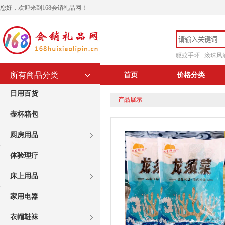
您好，欢迎来到168会销礼品网！
驱蚊手环
滚珠风
所有商品分类
首页
价格分类
日用百货
产品展示
壶杯箱包
厨房用品
体验理疗
床上用品
家用电器
衣帽鞋袜