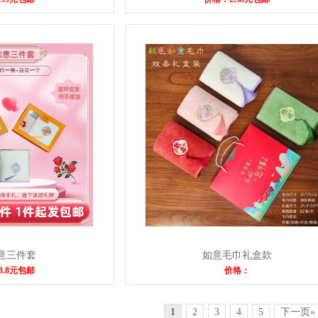
意三件套
如意毛巾礼盒款
3.8元包邮
价格：
1
2
3
4
5
下一页»