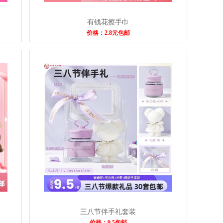
有钱花擦手巾
价格：2.8元包邮
三八节伴手礼套装
价格：9.5包邮