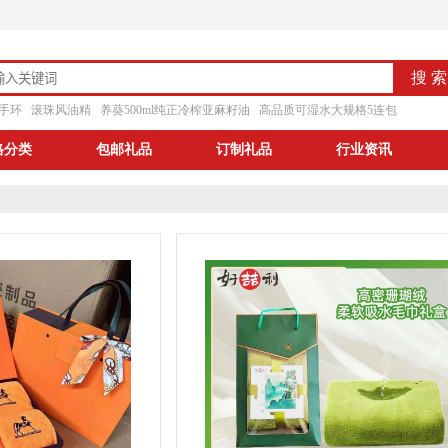
手环
滚珠风油精
养葵500ml纯正冷榨亚麻籽油
高品质可湿水大规格5连包
格分类
包邮礼品
订制礼品
行业资讯