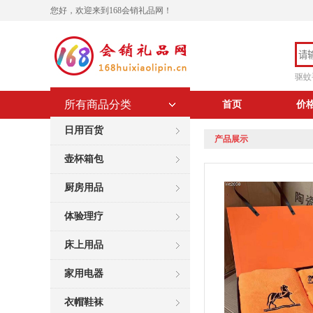
您好，欢迎来到168会销礼品网！
驱蚊
所有商品分类
首页
价
日用百货
产品展示
壶杯箱包
厨房用品
体验理疗
床上用品
家用电器
衣帽鞋袜