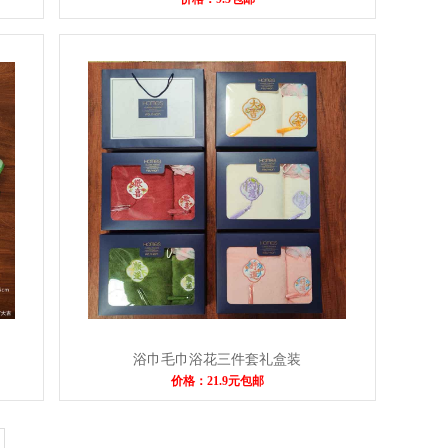
浴巾毛巾浴花三件套礼盒装
价格：21.9元包邮