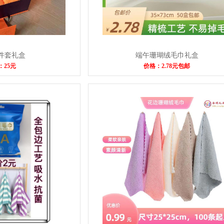
件套礼盒
端午珊瑚绒毛巾礼盒
：25元
价格：2.78元包邮